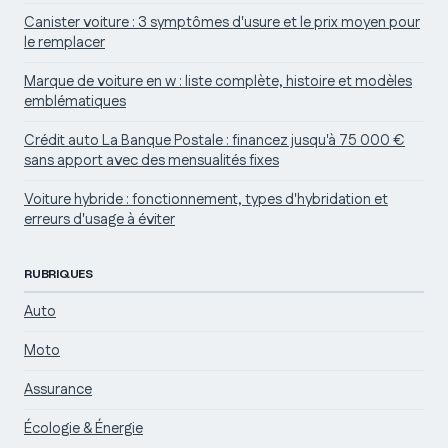
Canister voiture : 3 symptômes d'usure et le prix moyen pour
le remplacer
Marque de voiture en w : liste complète, histoire et modèles
emblématiques
Crédit auto La Banque Postale : financez jusqu'à 75 000 €
sans apport avec des mensualités fixes
Voiture hybride : fonctionnement, types d'hybridation et
erreurs d'usage à éviter
RUBRIQUES
Auto
Moto
Assurance
Écologie & Énergie