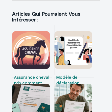
Articles Qui Pourraient Vous
Intéresser :
Assurance cheval
Modèle de
prix comment
déclaration
comprendre et
circonstanciée
maîtriser votre
gratuit : exemples
budget
prêts à l’emploi et
conseils