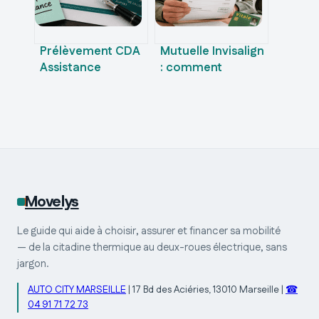
Prélèvement CDA
Mutuelle Invisalign
Assistance
: comment
Juridique : 3
optimiser votre
étapes pour
remboursement
résilier et obtenir
et réduire votre
un
reste à charge
remboursement
Movelys
Le guide qui aide à choisir, assurer et financer sa mobilité
— de la citadine thermique au deux-roues électrique, sans
jargon.
AUTO CITY MARSEILLE
|
17 Bd des Aciéries, 13010 Marseille
|
☎
04 91 71 72 73