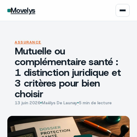
Movelys
Auto
ASSURANCE
Mutuelle ou
Moto
complémentaire santé :
Assurance
1 distinction juridique et
3 critères pour bien
Écologie
choisir
Tech
13 juin 2026
Maëlys De Launay
5 min de lecture
·
·