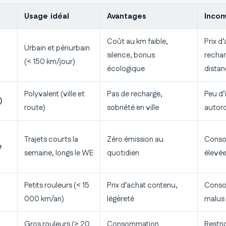
Usage idéal
Avantages
Incon
Coût au km faible,
Prix d
Urbain et périurbain
silence, bonus
rechar
(< 150 km/jour)
écologique
dista
Polyvalent (ville et
Pas de recharge,
Peu d’
)
route)
sobriété en ville
autor
Trajets courts la
Zéro émission au
Conso
e
semaine, longs le WE
quotidien
élevée
Petits rouleurs (< 15
Prix d’achat contenu,
Conso
000 km/an)
légèreté
malus
Gros rouleurs (> 20
Consommation
Restri