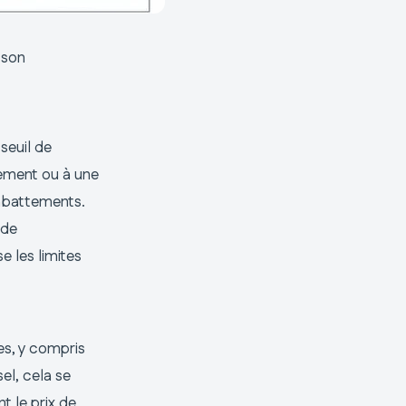
 son
seuil de
sement ou à une
’abattements.
ide
e les limites
es, y compris
el, cela se
 le prix de