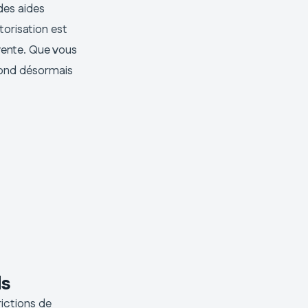
des aides
torisation est
vente. Que vous
pond désormais
ds
rictions de