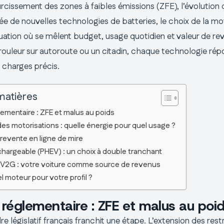
urcissement des zones à faibles émissions (ZFE), l’évolution 
ivée de nouvelles technologies de batteries, le choix de la mo
ation où se mêlent budget, usage quotidien et valeur de re
rouleur sur autoroute ou un citadin, chaque technologie ré
 charges précis.
matières
lementaire : ZFE et malus au poids
es motorisations : quelle énergie pour quel usage ?
 revente en ligne de mire
chargeable (PHEV) : un choix à double tranchant
n V2G : votre voiture comme source de revenus
el moteur pour votre profil ?
 réglementaire : ZFE et malus au poi
re législatif français franchit une étape. L’extension des rest