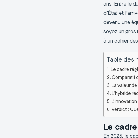
ans. Entre le d
d’État et l’arr
devenu une équ
soyez un gros 
à un cahier des
Table des 
Le cadre rég
Comparatif d
La valeur de
L’hybride re
L’innovatio
Verdict : Qu
Le cadre
En 2025, le cad