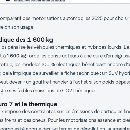
omparatif des motorisations automobiles 2025 pour choisir
selon son usage
tidique des 1 600 kg
ds pénalise les véhicules thermiques et hybrides lourds. Le 
t à
1 600 kg
force les constructeurs à une cure d’amaigris
n totale, les modèles 100 % électriques bénéficiant encore d
, cela implique de surveiller la fiche technique : un SUV hybr
ut devenir un gouffre financier à l’achat si son poids dépass
lgré ses faibles émissions de CO2 théoriques.
ro 7 et le thermique
7 impose des contraintes sur les émissions de particules fin
es freins et des pneus. Pour les motorisations essence et dies
e complexité accrue des systèmes de dépollution, augmentant