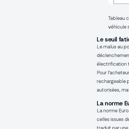
Tableau c
véhicule 
Le seuil fa
Le malus au poi
déclenchemen
électrificatio
Pour l’acheteur
rechargeable pe
autorisées, ma
La norme Eu
La norme Euro 
celles issues d
traduit par un