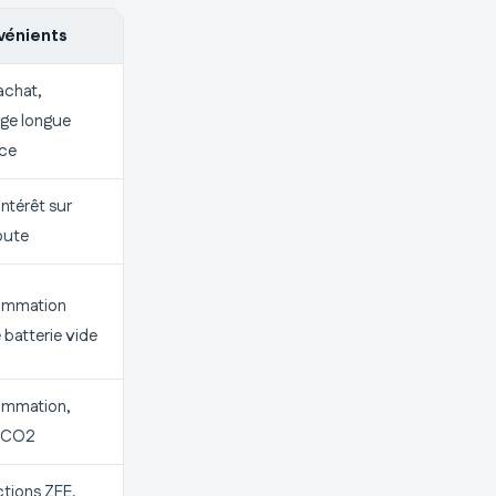
vénients
’achat,
ge longue
nce
intérêt sur
oute
mmation
 batterie vide
mmation,
 CO2
ctions ZFE,