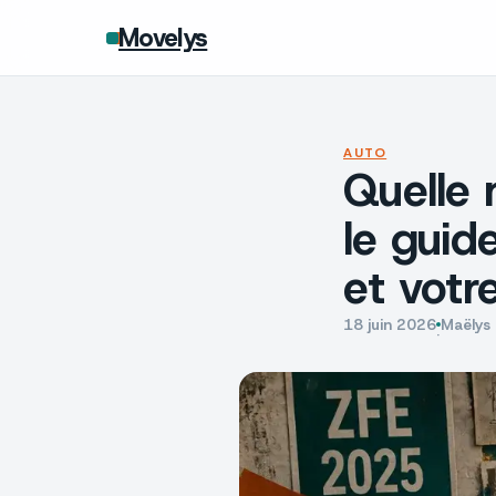
Movelys
AUTO
Quelle 
le guid
et votr
18 juin 2026
Maëlys
·