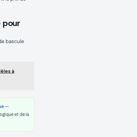
e pour
 de bascule
dèles à
ue
—
ogique et de la