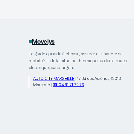
Movelys
Le guide qui aide à choisir, assurer et financer sa
mobilité — de la citadine thermique au deux-roues
électrique, sans jargon.
AUTO CITY MARSEILLE
|
17 Bd des Aciéries, 13010
Marseille
|
☎ 04 91 71 72 73