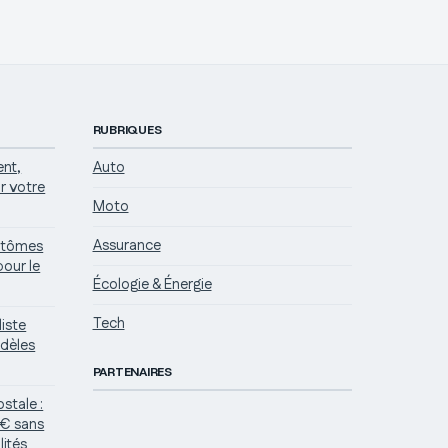
RUBRIQUES
ent,
Auto
r votre
Moto
Assurance
mptômes
pour le
Écologie & Énergie
Tech
liste
odèles
PARTENAIRES
stale :
 € sans
ités