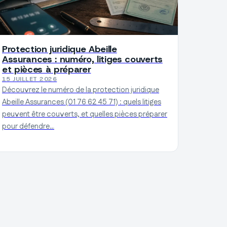
Protection juridique Abeille
Assurances : numéro, litiges couverts
et pièces à préparer
15 JUILLET 2026
Découvrez le numéro de la protection juridique
Abeille Assurances (01 76 62 45 71) : quels litiges
peuvent être couverts, et quelles pièces préparer
pour défendre…