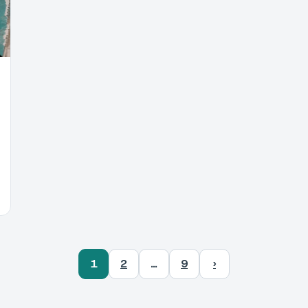
1
2
…
9
›