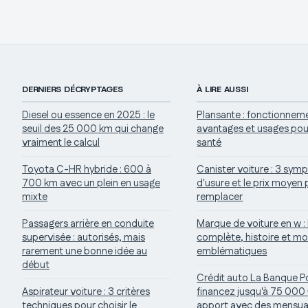
DERNIERS DÉCRYPTAGES
À LIRE AUSSI
Diesel ou essence en 2025 : le
Plansante : fonctionnem
seuil des 25 000 km qui change
avantages et usages pou
vraiment le calcul
santé
Toyota C-HR hybride : 600 à
Canister voiture : 3 sy
700 km avec un plein en usage
d'usure et le prix moyen 
mixte
remplacer
Passagers arrière en conduite
Marque de voiture en w : 
supervisée : autorisés, mais
complète, histoire et m
rarement une bonne idée au
emblématiques
début
Crédit auto La Banque Po
Aspirateur voiture : 3 critères
financez jusqu'à 75 000
techniques pour choisir le
apport avec des mensual