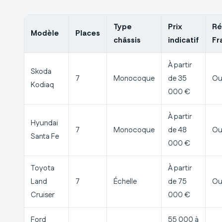
Type
Prix
Ré
Modèle
Places
châssis
indicatif
Fr
À partir
Skoda
7
Monocoque
de 35
Ou
Kodiaq
000 €
À partir
Hyundai
7
Monocoque
de 48
Ou
Santa Fe
000 €
Toyota
À partir
Land
7
Échelle
de 75
Ou
Cruiser
000 €
Ford
55 000 à