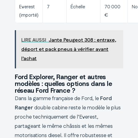
Everest
7
Échelle
70 000
No
(importé)
€
LIRE AUSSI
Jante Peugeot 308 : entraxe,
déport et pack pneus à vérifier avant
l’achat
Ford Explorer, Ranger et autres
modèles : quelles options dans le
réseau Ford France ?
Dans la gamme française de Ford, le
Ford
Ranger
double cabine reste le modèle le plus
proche techniquement de l’Everest,
partageant le même châssis et les mêmes
motorisations diesel. Il offre robustesse et