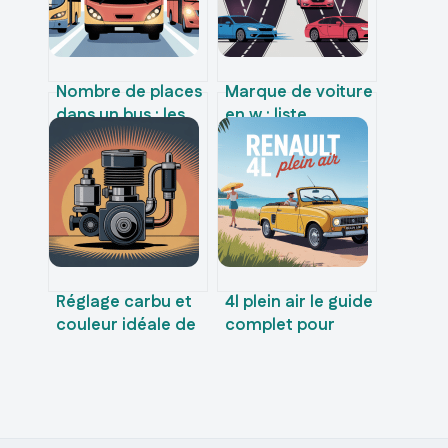
Nombre de places
Marque de voiture
dans un bus : les
en w : liste
capacités selon
complète, histoire
les modèles
et modèles
emblématiques
Réglage carbu et
4l plein air le guide
couleur idéale de
complet pour
bougie : le guide
choisir, acheter et
pratique
en profiter