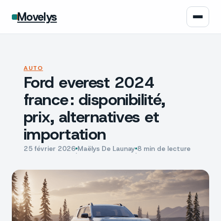
Movelys
Auto
AUTO
Ford everest 2024
Moto
france : disponibilité,
Assurance
prix, alternatives et
importation
Écologie
25 février 2026
Maëlys De Launay
8 min de lecture
·
·
Tech