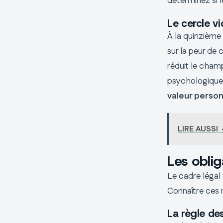
déterminez si 
Le cercle vi
À la quinzième 
sur la peur de 
réduit le champ
psychologique, 
valeur person
LIRE AUSSI
Les obli
Le cadre légal
Connaître ces r
La règle de