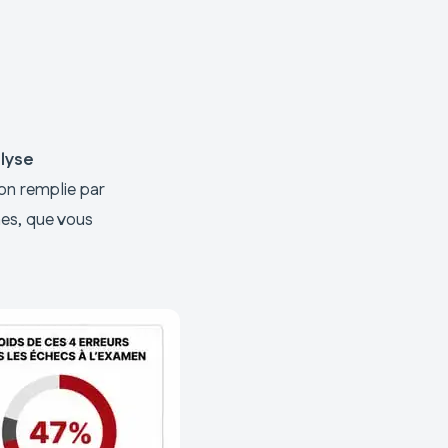
lyse
ion remplie par
nes, que vous