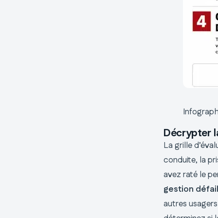
Infograph
Décrypter la
La grille d’év
conduite, la pr
avez raté le pe
gestion défai
autres usagers