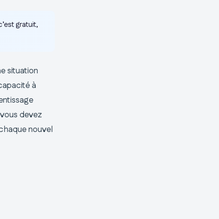
’est gratuit,
e situation
capacité à
entissage
, vous devez
t chaque nouvel