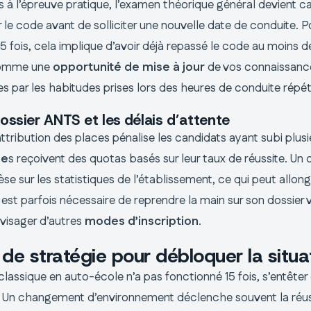
 à l’épreuve pratique, l’examen théorique général devient c
le code avant de solliciter une nouvelle date de conduite. P
 fois, cela implique d’avoir déjà repassé le code au moins d
comme une
opportunité de mise à jour
de vos connaissance
s par les habitudes prises lors des heures de conduite répé
ossier ANTS et les délais d’attente
ttribution des places pénalise les candidats ayant subi plus
le
s reçoivent des quotas basés sur leur taux de réussite. Un 
èse sur les statistiques de l’établissement, ce qui peut allong
l est parfois nécessaire de reprendre la main sur son dossier v
visager d’autres
modes d’inscription
.
de stratégie pour débloquer la situa
classique en auto-école n’a pas fonctionné 15 fois, s’entête
le. Un changement d’environnement déclenche souvent la réus