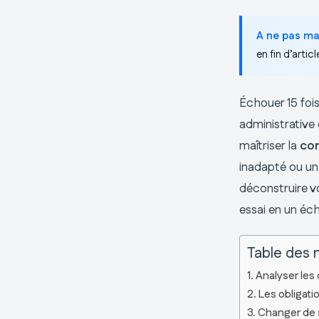
A ne pas m
en fin d’articl
Échouer 15 foi
administrative
maîtriser la
co
inadapté ou un
déconstruire v
essai en un éch
Table des 
Analyser les
Les obligati
Changer de s