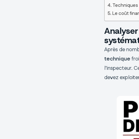
Techniques d
Le coût fina
Analyser
systémat
Après de nomb
technique
fro
l’inspecteur. 
devez exploite