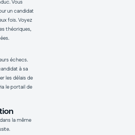
aduc. Vous
our un candidat
eux fois. Voyez
s théoriques,
tées.
ieurs échecs.
candidat à sa
er les délais de
ia le portail de
tion
r dans la même
site.