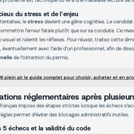
le problème est technique ou lié à une mauvaise lecture de l
cieux du stress et de l’enjeu
tentative, le
stress
devient une gêne cognitive. Le candidat
commettre l’erreur fatale plutôt que sur sa conduite. Ce nive
 visuel et ralentit les réflexes. Pour réussir, traitez cette di
éventuellement avec l’aide d’un professionnel, afin de disso
nelle
de l’obtention du permis.
4l plein air le guide complet pour choisir, acheter et en pro
gations réglementaires après plusieu
 français impose des étapes strictes lorsque les échecs s’a
ègles permet d’éviter des blocages administratifs inutiles.
s 5 échecs et la validité du code