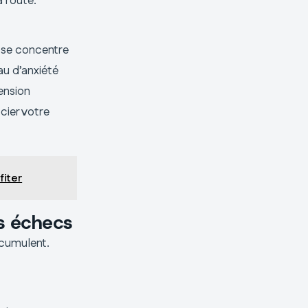
a route.
 se concentre
au d’anxiété
mension
cier votre
fiter
rs échecs
ccumulent.