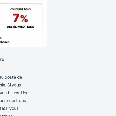
ire
 au poste de
sie. Si vous
vos bilans. Une
mportement des
tats, vous