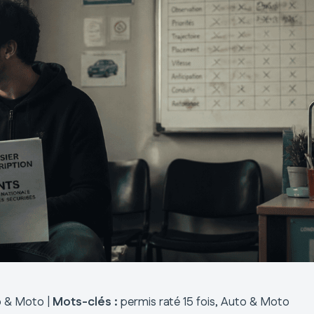
 & Moto |
Mots-clés :
permis raté 15 fois, Auto & Moto