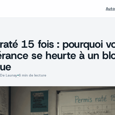
Auto
raté 15 fois : pourquoi v
rance se heurte à un bl
que
 De Launay
6 min de lecture
·