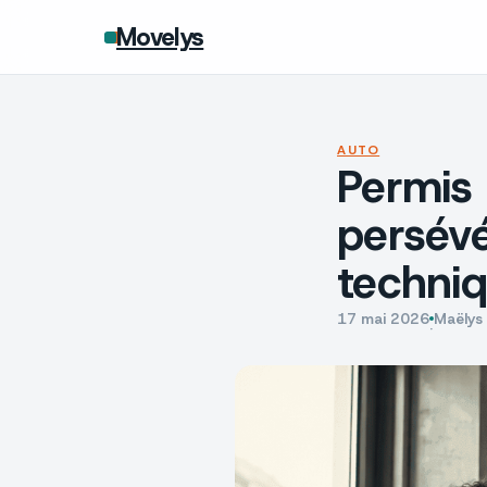
Movelys
AUTO
Permis 
persévé
techni
17 mai 2026
Maëlys
·