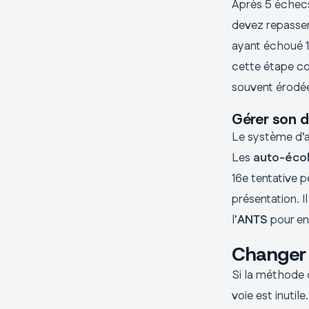
Après 5 échecs
devez repasser 
ayant échoué 15
cette étape 
souvent érodée
Gérer son d
Le système d’a
Les
auto-éco
16e tentative p
présentation. I
l’
ANTS
pour en
Changer 
Si la méthode 
voie est inuti