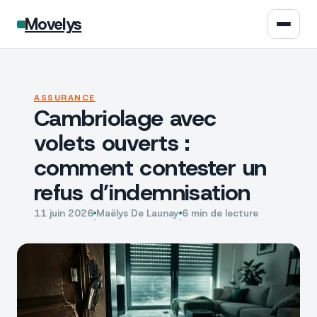
Movelys
Auto
ASSURANCE
Cambriolage avec
Moto
volets ouverts :
Assurance
comment contester un
refus d’indemnisation
Écologie
11 juin 2026
Maëlys De Launay
6 min de lecture
·
·
Tech