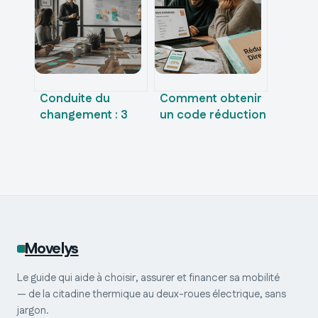
santé
Conduite du
Comment obtenir
changement : 3
un code réduction
leviers pour
Direct Assurance ?
transformer les
4 leviers pour
résistances en
alléger vos
adhésion durable
contrats auto et
habitation
Movelys
Le guide qui aide à choisir, assurer et financer sa mobilité
— de la citadine thermique au deux-roues électrique, sans
jargon.