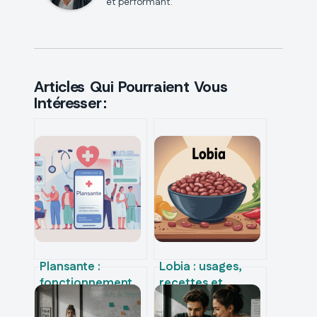
et performant.
Articles Qui Pourraient Vous
Intéresser :
Plansante :
Lobia : usages,
fonctionnement,
recettes et
avantages et
bienfaits de ce
usages pour votre
haricot méconnu