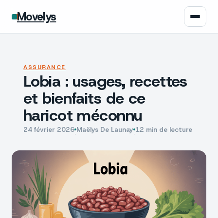
Movelys
Auto
ASSURANCE
Lobia : usages, recettes
Moto
et bienfaits de ce
Assurance
haricot méconnu
Écologie
24 février 2026
Maëlys De Launay
12 min de lecture
·
·
Tech