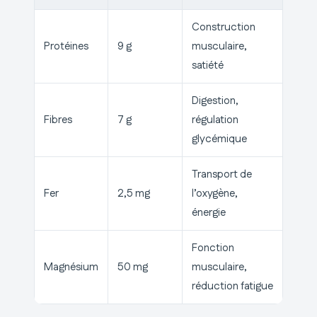
Construction
Protéines
9 g
musculaire,
satiété
Digestion,
Fibres
7 g
régulation
glycémique
Transport de
Fer
2,5 mg
l’oxygène,
énergie
Fonction
Magnésium
50 mg
musculaire,
réduction fatigue