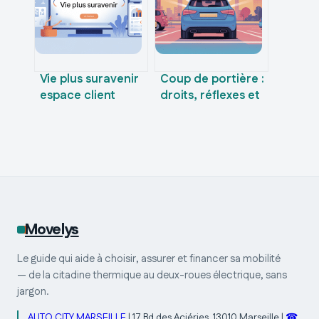
l’utiliser
Vie plus suravenir
Coup de portière :
espace client
droits, réflexes et
comment se
solutions en cas
connecter et
de dommage
gérer vos contrats
Movelys
Le guide qui aide à choisir, assurer et financer sa mobilité
— de la citadine thermique au deux-roues électrique, sans
jargon.
AUTO CITY MARSEILLE
|
17 Bd des Aciéries, 13010 Marseille
|
☎