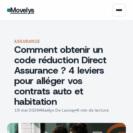
Movelys
Auto
ASSURANCE
Comment obtenir un
Moto
code réduction Direct
Assurance
Assurance ? 4 leviers
pour alléger vos
Écologie
contrats auto et
Tech
habitation
19 mai 2026
Maëlys De Launay
6 min de lecture
·
·