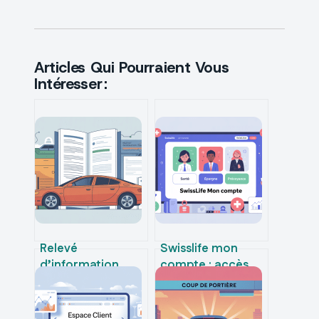
Articles Qui Pourraient Vous
Intéresser :
Relevé
Swisslife mon
d’information
compte : accès,
auto : comment
espace client et
l’obtenir
services à
rapidement et
connaître