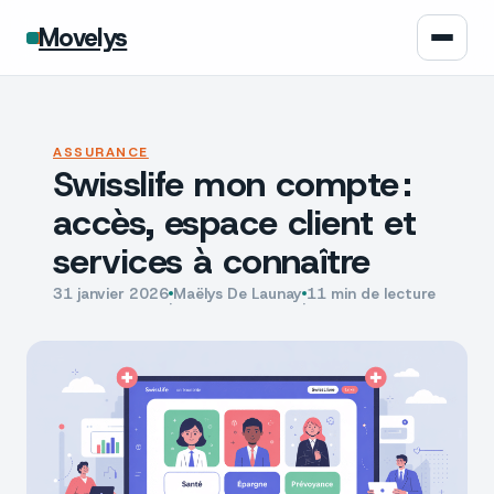
Movelys
Auto
ASSURANCE
Swisslife mon compte :
Moto
accès, espace client et
Assurance
services à connaître
Écologie
31 janvier 2026
Maëlys De Launay
11 min de lecture
·
·
Tech