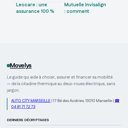
Leocare : une
Mutuelle Invisalign
assurance 100 %
: comment
digitale est-elle
optimiser votre
réellement fiable
remboursement
pour votre
et réduire votre
quotidien ?
reste à charge
Movelys
Le guide qui aide à choisir, assurer et financer sa mobilité
— de la citadine thermique au deux-roues électrique, sans
jargon.
AUTO CITY MARSEILLE
|
17 Bd des Aciéries, 13010 Marseille
|
☎
04 91 71 72 73
DERNIERS DÉCRYPTAGES