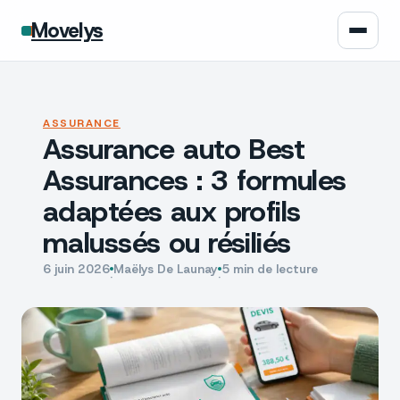
Movelys
Auto
ASSURANCE
Assurance auto Best
Moto
Assurances : 3 formules
Assurance
adaptées aux profils
malussés ou résiliés
Écologie
6 juin 2026
Maëlys De Launay
5 min de lecture
·
·
Tech