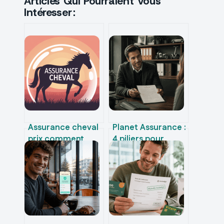
Articles Qui Pourraient Vous
Intéresser :
Assurance cheval
Planet Assurance :
prix comment
4 piliers pour
comprendre et
protéger vos biens
maîtriser votre
et simplifier la
budget
gestion de vos
contrats