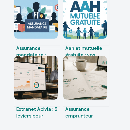
Assurance
Aah et mutuelle
mandataire :
gratuite : vos
obligations,
droits, aides
garanties et choix
possibles et
pour exercer en
démarches clés
règle
Extranet Apivia : 5
Assurance
leviers pour
emprunteur
automatiser la
Generali : que
gestion de votre
valent vraiment