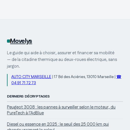
portefeuille
les garanties
courtier
Novità et la
gestion des
sinistres ?
Movelys
Le guide qui aide à choisir, assurer et financer sa mobilité
— de la citadine thermique au deux-roues électrique, sans
jargon.
AUTO CITY MARSEILLE
|
17 Bd des Aciéries, 13010 Marseille
|
☎
04 91 71 72 73
DERNIERS DÉCRYPTAGES
Peugeot 3008 : les pannes à surveiller selon le moteur, du
PureTech à l’AdBlue
Diesel ou essence en 2025 : le seuil des 25 000 km qui