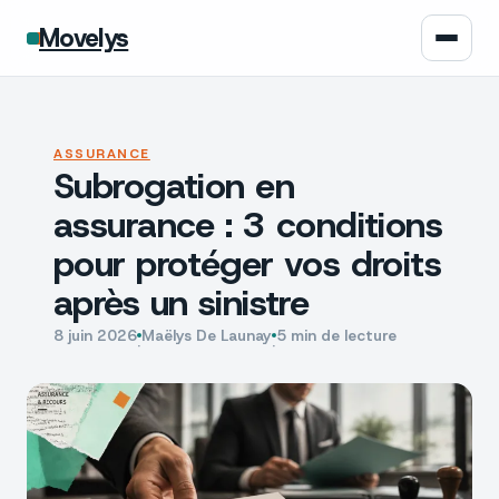
Movelys
Auto
ASSURANCE
Subrogation en
Moto
assurance : 3 conditions
Assurance
pour protéger vos droits
après un sinistre
Écologie
8 juin 2026
Maëlys De Launay
5 min de lecture
·
·
Tech