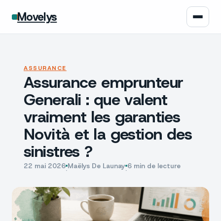
Movelys
Auto
ASSURANCE
Assurance emprunteur
Moto
Generali : que valent
Assurance
vraiment les garanties
Novità et la gestion des
Écologie
sinistres ?
Tech
22 mai 2026
Maëlys De Launay
6 min de lecture
·
·