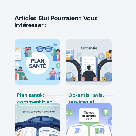
Articles Qui Pourraient Vous
Intéresser :
Plan santé :
Ocxantis : avis,
comment bien
services et
choisir,
fonctionnement
comprendre et
de cette société
optimiser vos
de recouvrement
garanties