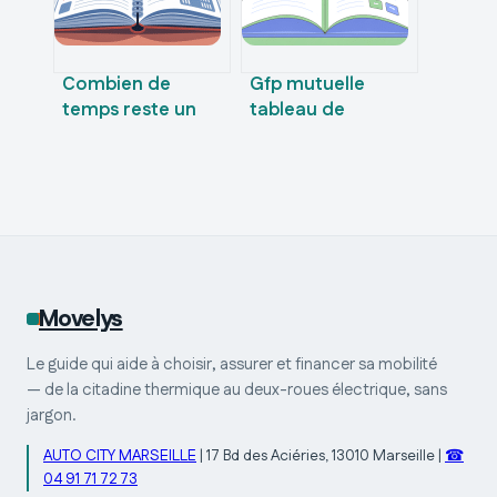
Combien de
Gfp mutuelle
temps reste un
tableau de
sinistre auto sur
garantie pdf :
votre dossier
comment le lire et
d’assurance
le trouver
Movelys
Le guide qui aide à choisir, assurer et financer sa mobilité
— de la citadine thermique au deux-roues électrique, sans
jargon.
AUTO CITY MARSEILLE
|
17 Bd des Aciéries, 13010 Marseille
|
☎
04 91 71 72 73