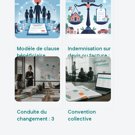
Modèle de clause
Indemnisation sur
bénéficiaire
devis ou facture :
assurance vie :
que privilégier
exemples et
pour être mieux
conseils pratiques
remboursé
Conduite du
Convention
changement : 3
collective
leviers pour
assurance : 13
transformer les
thèmes protégés