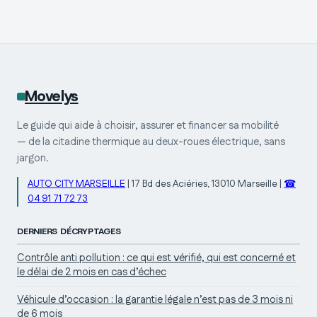
résistances en
et droits réels des
adhésion durable
salariés
Movelys
Le guide qui aide à choisir, assurer et financer sa mobilité
— de la citadine thermique au deux-roues électrique, sans
jargon.
AUTO CITY MARSEILLE
|
17 Bd des Aciéries, 13010 Marseille
|
☎
04 91 71 72 73
DERNIERS DÉCRYPTAGES
Contrôle anti pollution : ce qui est vérifié, qui est concerné et
le délai de 2 mois en cas d’échec
Véhicule d’occasion : la garantie légale n’est pas de 3 mois ni
de 6 mois