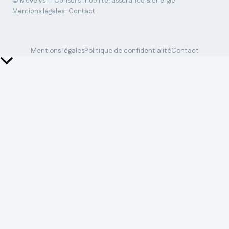
© Movelys — Conseils mobilité, assurance & énergie
Mentions légales · Contact
Mentions légales
Politique de confidentialité
Contact
Retour
en
haut