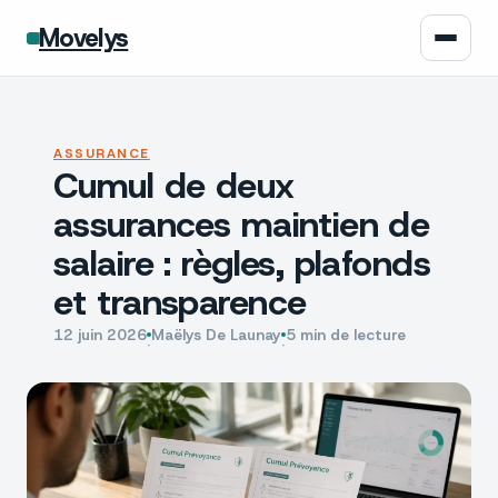
Movelys
Auto
ASSURANCE
Cumul de deux
Moto
assurances maintien de
Assurance
salaire : règles, plafonds
et transparence
Écologie
12 juin 2026
Maëlys De Launay
5 min de lecture
·
·
Tech