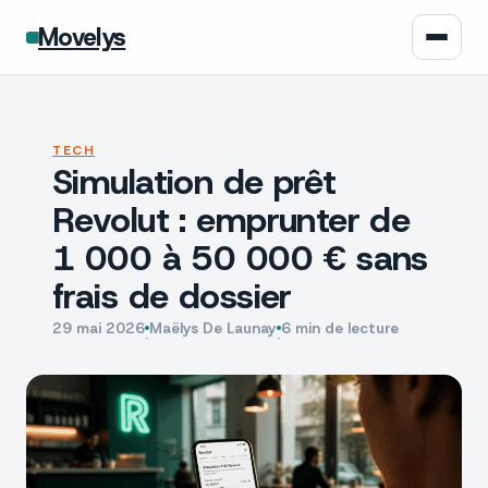
Movelys
Auto
TECH
Simulation de prêt
Moto
Revolut : emprunter de
Assurance
1 000 à 50 000 € sans
frais de dossier
Écologie
29 mai 2026
Maëlys De Launay
6 min de lecture
·
·
Tech