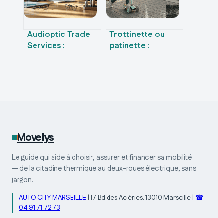
Audioptic Trade
Trottinette ou
Services :
patinette :
comment la
pourquoi
mutualisation
confondre ces
optimise la
deux engins ruine
gestion de votre
votre achat
point de vente ?
Movelys
Le guide qui aide à choisir, assurer et financer sa mobilité
— de la citadine thermique au deux-roues électrique, sans
jargon.
AUTO CITY MARSEILLE
|
17 Bd des Aciéries, 13010 Marseille
|
☎
04 91 71 72 73