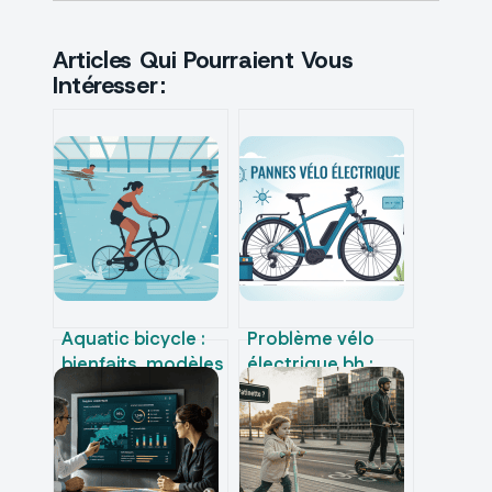
Articles Qui Pourraient Vous
Intéresser :
Aquatic bicycle :
Problème vélo
bienfaits, modèles
électrique bh :
et conseils pour se
diagnostic rapide
lancer sans risque
et solutions fiables