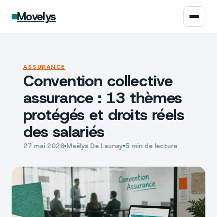
Movelys
Auto
ASSURANCE
Convention collective
Moto
assurance : 13 thèmes
Assurance
protégés et droits réels
des salariés
Écologie
27 mai 2026
Maëlys De Launay
5 min de lecture
·
·
Tech