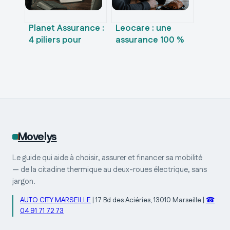
Planet Assurance :
Leocare : une
4 piliers pour
assurance 100 %
protéger vos biens
digitale est-elle
et simplifier la
réellement fiable
gestion de vos
pour votre
contrats
quotidien ?
Movelys
Le guide qui aide à choisir, assurer et financer sa mobilité
— de la citadine thermique au deux-roues électrique, sans
jargon.
AUTO CITY MARSEILLE
|
17 Bd des Aciéries, 13010 Marseille
|
☎
04 91 71 72 73