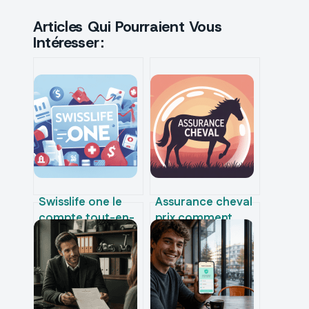
Articles Qui Pourraient Vous
Intéresser :
Swisslife one le
Assurance cheval
compte tout-en-
prix comment
un :
comprendre et
fonctionnement,
maîtriser votre
avantages et
budget
limites