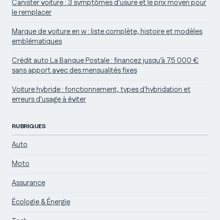
Canister voiture : 3 symptômes d'usure et le prix moyen pour
le remplacer
Marque de voiture en w : liste complète, histoire et modèles
emblématiques
Crédit auto La Banque Postale : financez jusqu'à 75 000 €
sans apport avec des mensualités fixes
Voiture hybride : fonctionnement, types d'hybridation et
erreurs d'usage à éviter
RUBRIQUES
Auto
Moto
Assurance
Écologie & Énergie