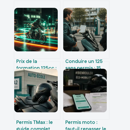
Prix de la
Conduire un 125
formation 125cc :
sans permis : 15
7 heures de stage
000 € d’amende
et 3 leviers pour
et les 3 cas où
maîtriser votre
vous êtes en règle
budget
Permis TMax : le
Permis moto :
guide complet
faut-il repasser le