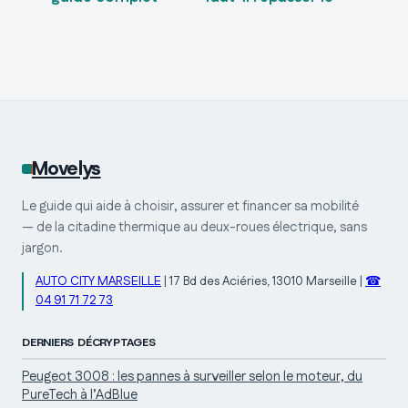
pour choisir la
code et comment
bonne catégorie
valider l’ETM ?
et réussir sa
formation
Movelys
Le guide qui aide à choisir, assurer et financer sa mobilité
— de la citadine thermique au deux-roues électrique, sans
jargon.
AUTO CITY MARSEILLE
|
17 Bd des Aciéries, 13010 Marseille
|
☎
04 91 71 72 73
DERNIERS DÉCRYPTAGES
Peugeot 3008 : les pannes à surveiller selon le moteur, du
PureTech à l’AdBlue