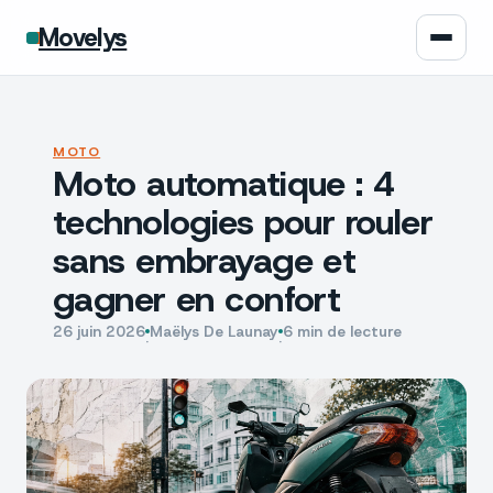
Movelys
Auto
MOTO
Moto automatique : 4
Moto
technologies pour rouler
Assurance
sans embrayage et
gagner en confort
Écologie
26 juin 2026
Maëlys De Launay
6 min de lecture
·
·
Tech