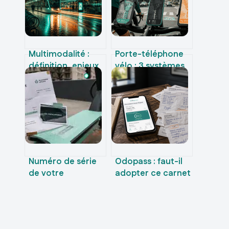
Multimodalité :
Porte-téléphone
définition, enjeux
vélo : 3 systèmes
et 3 différences
de fixation pour
clés avec
sécuriser votre
l’intermodalité
smartphone
Numéro de série
Odopass : faut-il
de votre
adopter ce carnet
trottinette : 4
d’entretien
zones clés pour le
numérique pour
localiser et
sécuriser votre
sécuriser votre
transaction ?