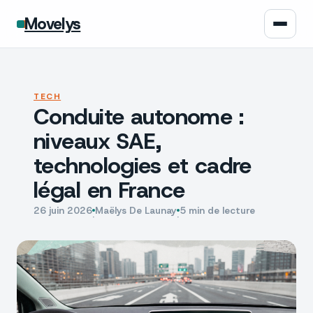
Movelys
Auto
TECH
Conduite autonome :
Moto
niveaux SAE,
Assurance
technologies et cadre
légal en France
Écologie
26 juin 2026
Maëlys De Launay
5 min de lecture
·
·
Tech