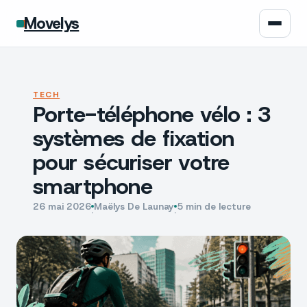
Movelys
Auto
TECH
Porte-téléphone vélo : 3
Moto
systèmes de fixation
Assurance
pour sécuriser votre
smartphone
Écologie
26 mai 2026
Maëlys De Launay
5 min de lecture
·
·
Tech