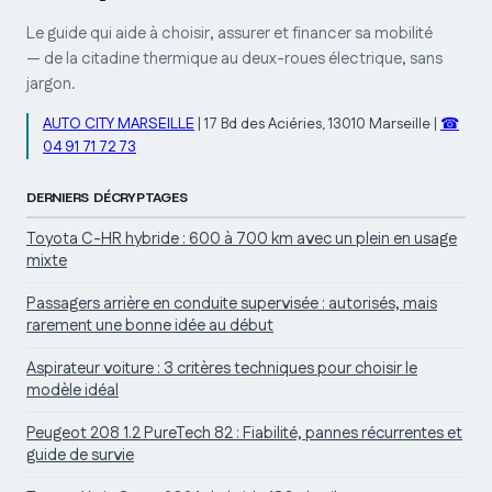
Le guide qui aide à choisir, assurer et financer sa mobilité
— de la citadine thermique au deux-roues électrique, sans
jargon.
AUTO CITY MARSEILLE
|
17 Bd des Aciéries, 13010 Marseille
|
☎
04 91 71 72 73
DERNIERS DÉCRYPTAGES
Toyota C-HR hybride : 600 à 700 km avec un plein en usage
mixte
Passagers arrière en conduite supervisée : autorisés, mais
rarement une bonne idée au début
Aspirateur voiture : 3 critères techniques pour choisir le
modèle idéal
Peugeot 208 1.2 PureTech 82 : Fiabilité, pannes récurrentes et
guide de survie