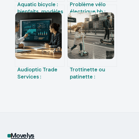
Aquatic bicycle :
Problème vélo
bienfaits, modèles
électrique bh :
et conseils pour se
diagnostic rapide
lancer sans risque
et solutions fiables
Audioptic Trade
Trottinette ou
Services :
patinette :
comment la
pourquoi
mutualisation
confondre ces
optimise la
deux engins ruine
gestion de votre
votre achat
point de vente ?
Movelys