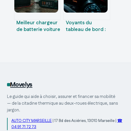
Meilleur chargeur
Voyants du
de batterie voiture
tableau de bord :
: 7 critères
3 couleurs pour
techniques pour
décrypter
éviter la panne
l’urgence et éviter
la panne moteur
Movelys
Le guide qui aide à choisir, assurer et financer sa mobilité
— de la citadine thermique au deux-roues électrique, sans
jargon.
AUTO CITY MARSEILLE
|
17 Bd des Aciéries, 13010 Marseille
|
☎
04 91 71 72 73