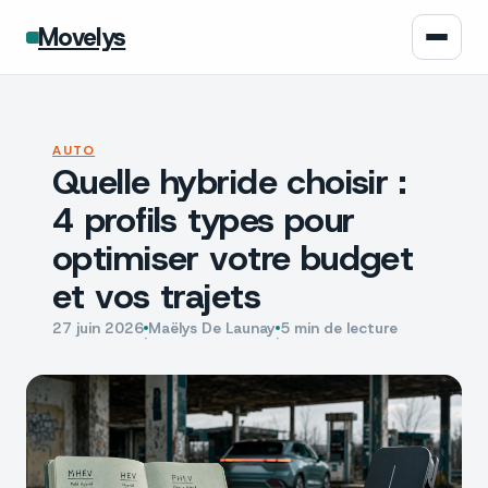
Movelys
Auto
AUTO
Quelle hybride choisir :
Moto
4 profils types pour
Assurance
optimiser votre budget
et vos trajets
Écologie
27 juin 2026
Maëlys De Launay
5 min de lecture
·
·
Tech