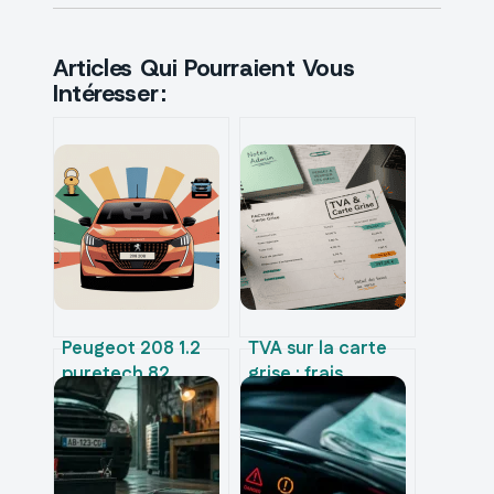
Articles Qui Pourraient Vous
Intéresser :
Peugeot 208 1.2
TVA sur la carte
puretech 82
grise : frais
fiabilité : ce qu’il
récupérables et
faut vraiment
distinction fiscale
savoir