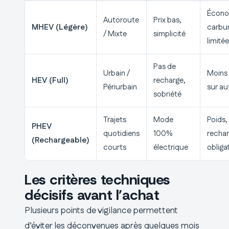
Écono
Autoroute
Prix bas,
MHEV (Légère)
carbu
/ Mixte
simplicité
limité
Pas de
Urbain /
Moins 
HEV (Full)
recharge,
Périurbain
sur au
sobriété
Trajets
Mode
Poids, 
PHEV
quotidiens
100%
recha
(Rechargeable)
courts
électrique
obliga
Les critères techniques
décisifs avant l’achat
Plusieurs points de vigilance permettent
d’éviter les déconvenues après quelques mois