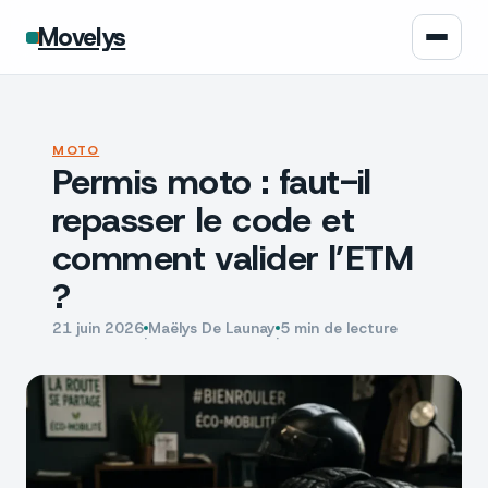
Movelys
Auto
MOTO
Permis moto : faut-il
Moto
repasser le code et
Assurance
comment valider l’ETM
?
Écologie
21 juin 2026
Maëlys De Launay
5 min de lecture
·
·
Tech