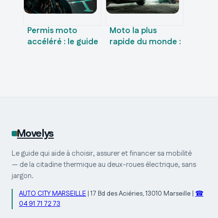
Permis moto
Moto la plus
accéléré : le guide
rapide du monde :
pour obtenir son
les records de
A2 en 7 jours
vitesse et les
technologies de
pointe
Movelys
Le guide qui aide à choisir, assurer et financer sa mobilité
— de la citadine thermique au deux-roues électrique, sans
jargon.
AUTO CITY MARSEILLE
|
17 Bd des Aciéries, 13010 Marseille
|
☎
04 91 71 72 73