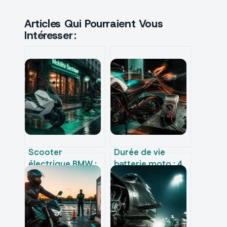
Articles Qui Pourraient Vous
Intéresser :
Scooter
Durée de vie
électrique BMW :
batterie moto : 4
le CE 04 à 199
réflexes pour
€/mois et les clés
éviter la panne et
pour bien choisir
prolonger sa
longévité