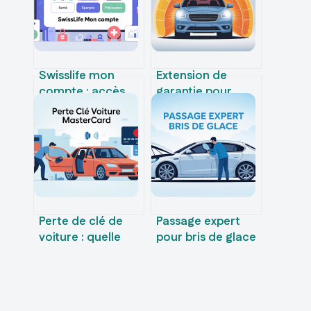
Swisslife mon
Extension de
compte : accès,
garantie pour
espace client et
voiture : ce qu’il
services à
faut vraiment
connaître
savoir
Perte de clé de
Passage expert
voiture : quelle
pour bris de glace
prise en charge
: obligations, coût
avec l’assurance
et démarches à
mastercard
connaître