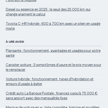
PureTech à l’AdBlue
Diesel ou essence en 2025 : le seuil des 25 000 km qui
change vraiment le calcul
Toyota C-HR hybride : 600 à 700 km avec un plein en usage
mixte
À LIRE AUSSI
Plansante : fonctionnement, avantages et usages pour votre
santé
Canister voiture : 3 symptômes d'usure et le prix moyen pour
le remplacer
Voiture hybride : fonctionnement, types d'hybridation et
erreurs d'usage à éviter
Crédit auto La Banque Postale : financez jusqu'à 75 000 €
sans apport avec des mensualités fixes
Marque de voiture en w : liste complète, histoire et modèles