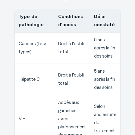
Type de
Conditions
Délai
pathologie
d’accès
constaté
5 ans
Cancers (tous
Droit à l’oubli
après la fin
types)
total
des soins
5 ans
Droit à l’oubli
Hépatite C
après la fin
total
des soins
Accès aux
Selon
garanties
ancienneté
VIH
avec
du
plafonnement
traitement