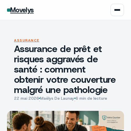
Movelys
Auto
ASSURANCE
Assurance de prêt et
Moto
risques aggravés de
Assurance
santé : comment
obtenir votre couverture
Écologie
malgré une pathologie
Tech
22 mai 2026
Maëlys De Launay
6 min de lecture
·
·