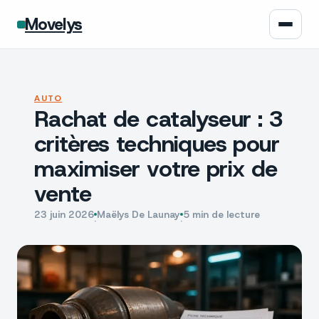
Movelys
Auto
AUTO
Rachat de catalyseur : 3
Moto
critères techniques pour
Assurance
maximiser votre prix de
vente
Écologie
23 juin 2026
Maëlys De Launay
5 min de lecture
·
·
Tech