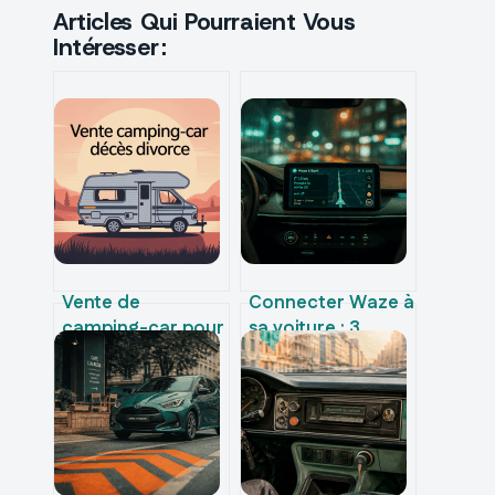
Articles Qui Pourraient Vous
Intéresser :
Vente de
Connecter Waze à
camping-car pour
sa voiture : 3
cause de décès
méthodes de
ou divorce
liaison et solutions
comment bien
pour les écrans
gérer
noirs