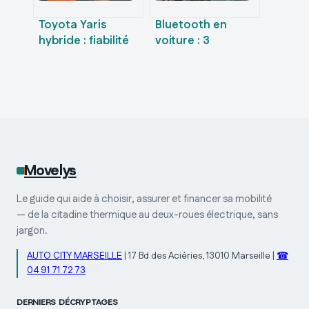
Toyota Yaris
Bluetooth en
hybride : fiabilité
voiture : 3
réelle, coûts
solutions pour
d’entretien et avis
moderniser votre
des propriétaires
habitacle sans
changer d’auto
Movelys
Le guide qui aide à choisir, assurer et financer sa mobilité
— de la citadine thermique au deux-roues électrique, sans
jargon.
AUTO CITY MARSEILLE
|
17 Bd des Aciéries, 13010 Marseille
|
☎
04 91 71 72 73
DERNIERS DÉCRYPTAGES