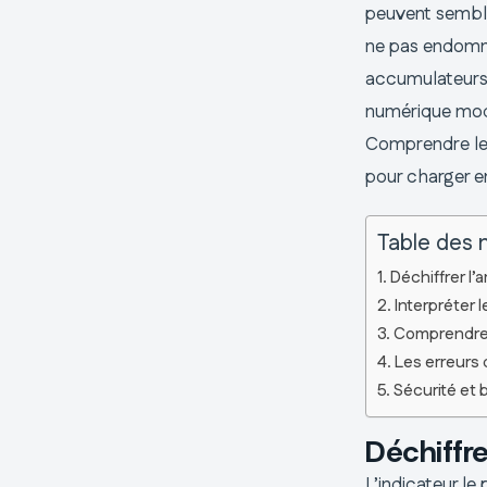
peuvent semble
ne pas endomm
accumulateurs.
numérique mode
Comprendre le 
pour charger e
Table des 
Déchiffrer l
Interpréter l
Comprendre l
Les erreurs 
Sécurité et 
Déchiffr
L’indicateur le