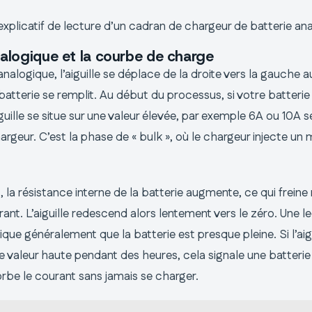
plicatif de lecture d’un cadran de chargeur de batterie an
analogique et la courbe de charge
nalogique, l’aiguille se déplace de la droite vers la gauche au
atterie se remplit. Au début du processus, si votre batterie
guille se situe sur une valeur élevée, par exemple 6A ou 10A s
argeur. C’est la phase de « bulk », où le chargeur injecte u
, la résistance interne de la batterie augmente, ce qui frein
rant. L’aiguille redescend alors lentement vers le zéro. Une 
ique généralement que la batterie est presque pleine. Si l’aig
e valeur haute pendant des heures, cela signale une batterie
orbe le courant sans jamais se charger.