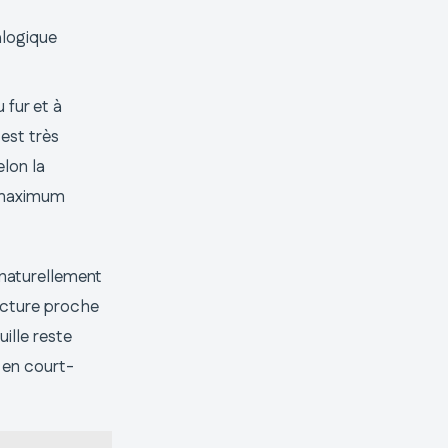
alogique
 fur et à
 est très
elon la
n maximum
e naturellement
lecture proche
uille reste
 en court-