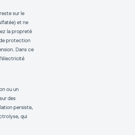
 reste sur le
ulfatée) et ne
iez la propreté
de protection
tension. Dans ce
’électricité
ion ou un
 sur des
lation persiste,
ctrolyse, qui