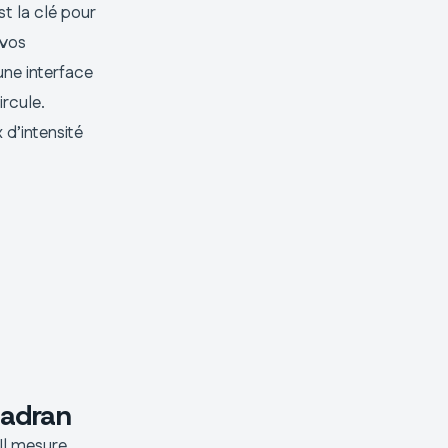
t la clé pour
 vos
une interface
ircule.
 d’intensité
cadran
 Il mesure