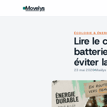
Movelys
ÉCOLOGIE & ÉNER
Lire le
batteri
éviter 
23 mai 2026
Maëlys
·