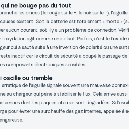
e qui ne bouge pas du tout
branché les pinces (le rouge sur le +, le noir sur le -), l’aiguille
 causes existent. Soit la batterie est totalement « morte » (s
ser aucun courant, soit il y a un problème de connexion. Vérif
 l’oxydation agit comme un isolant. Parfois, c’est le
fusible
geur qui a sauté suite à une inversion de polarité ou une sur
reste inactif car le circuit de sécurité a coupé le passage de l
les composants électroniques sensibles.
ui oscille ou tremble
rratique de l’aiguille signale souvent une mauvaise connex
ne au chargeur qui peine à stabiliser le flux. Cela arrive aussi
anciennes dont les plaques internes sont dégradées. Si l’oscil
rge pour éviter une surchauffe des gaz internes, appelée éle
dangereuse.