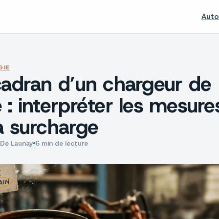
Auto
GIE
 cadran d’un chargeur de
e : interpréter les mesure
la surcharge
 De Launay
6 min de lecture
·