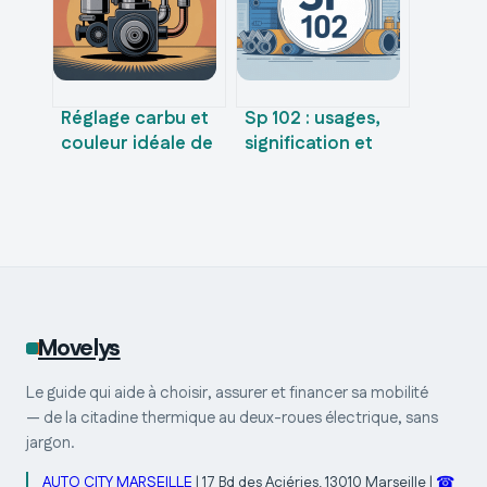
Réglage carbu et
Sp 102 : usages,
couleur idéale de
signification et
bougie : le guide
clés pour bien
pratique
l’interpréter
Movelys
Le guide qui aide à choisir, assurer et financer sa mobilité
— de la citadine thermique au deux-roues électrique, sans
jargon.
AUTO CITY MARSEILLE
|
17 Bd des Aciéries, 13010 Marseille
|
☎