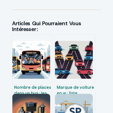
Articles Qui Pourraient Vous
Intéresser :
Nombre de places
Marque de voiture
dans un bus : les
en w : liste
capacités selon
complète, histoire
les modèles
et modèles
emblématiques