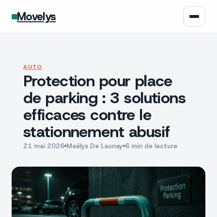
Movelys
Auto
AUTO
Protection pour place
Moto
de parking : 3 solutions
Assurance
efficaces contre le
stationnement abusif
Écologie
21 mai 2026
Maëlys De Launay
6 min de lecture
·
·
Tech