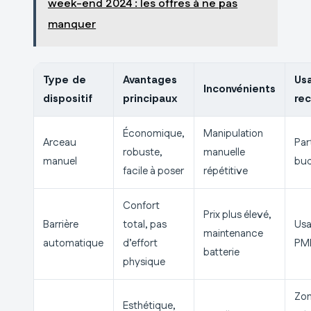
week-end 2024 : les offres à ne pas
manquer
Type de
Avantages
Us
Inconvénients
dispositif
principaux
re
Économique,
Manipulation
Arceau
Par
robuste,
manuelle
manuel
bud
facile à poser
répétitive
Confort
Prix plus élevé,
Barrière
total, pas
Usa
maintenance
automatique
d’effort
PMR
batterie
physique
Zo
Esthétique,