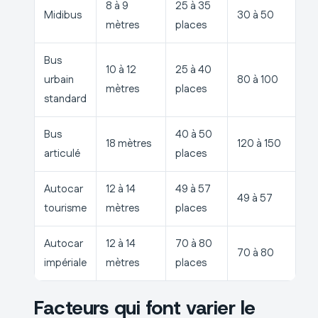
8 à 9
25 à 35
Midibus
30 à 50
mètres
places
Bus
10 à 12
25 à 40
urbain
80 à 100
mètres
places
standard
Bus
40 à 50
18 mètres
120 à 150
articulé
places
Autocar
12 à 14
49 à 57
49 à 57
tourisme
mètres
places
Autocar
12 à 14
70 à 80
70 à 80
impériale
mètres
places
Facteurs qui font varier le