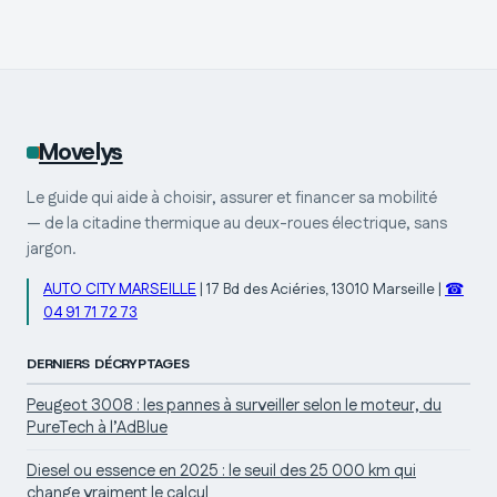
rechange
emblématiques
Movelys
Le guide qui aide à choisir, assurer et financer sa mobilité
— de la citadine thermique au deux-roues électrique, sans
jargon.
AUTO CITY MARSEILLE
|
17 Bd des Aciéries, 13010 Marseille
|
☎
04 91 71 72 73
DERNIERS DÉCRYPTAGES
Peugeot 3008 : les pannes à surveiller selon le moteur, du
PureTech à l’AdBlue
Diesel ou essence en 2025 : le seuil des 25 000 km qui
change vraiment le calcul