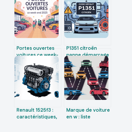
Portes ouvertes
P1351 citroën
voitures ce week-
panne démarrage
end 2024 : les
et ratés moteur
offres à ne pas
comment réagir
manquer
Renault 1525f3 :
Marque de voiture
caractéristiques,
en w : liste
pannes fréquentes
complète, histoire
et pièces de
et modèles