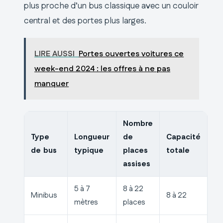
plus proche d’un bus classique avec un couloir
central et des portes plus larges.
LIRE AUSSI
Portes ouvertes voitures ce
week-end 2024 : les offres à ne pas
manquer
Nombre
Type
Longueur
de
Capacité
de bus
typique
places
totale
assises
5 à 7
8 à 22
Minibus
8 à 22
mètres
places