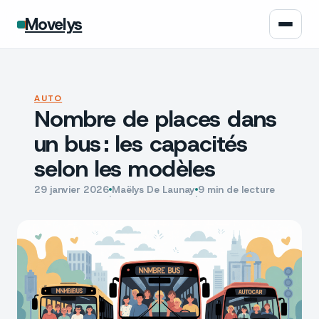
Movelys
Auto
AUTO
Nombre de places dans
Moto
un bus : les capacités
Assurance
selon les modèles
Écologie
29 janvier 2026
Maëlys De Launay
9 min de lecture
·
·
Tech