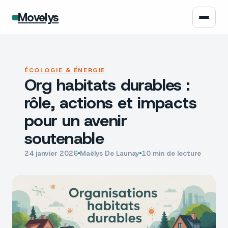
Movelys
Auto
ÉCOLOGIE & ÉNERGIE
Org habitats durables :
Moto
rôle, actions et impacts
Assurance
pour un avenir
soutenable
Écologie
24 janvier 2026
Maëlys De Launay
10 min de lecture
·
·
Tech