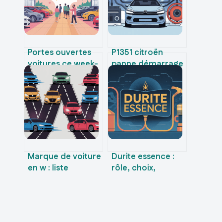
Portes ouvertes
P1351 citroën
voitures ce week-
panne démarrage
end 2024 : les
et ratés moteur
offres à ne pas
comment réagir
manquer
Marque de voiture
Durite essence :
en w : liste
rôle, choix,
complète, histoire
changement et
et modèles
entretien sans
emblématiques
erreur