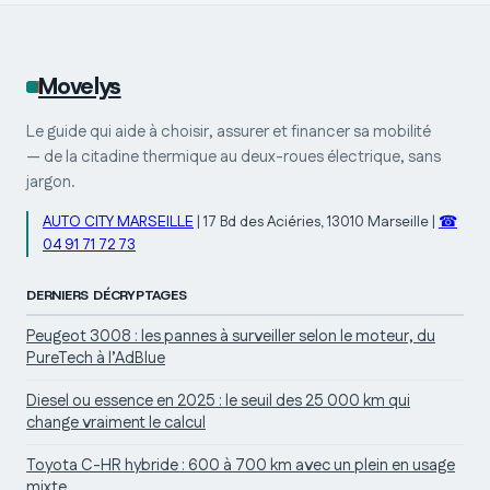
Movelys
Le guide qui aide à choisir, assurer et financer sa mobilité
— de la citadine thermique au deux-roues électrique, sans
jargon.
AUTO CITY MARSEILLE
|
17 Bd des Aciéries, 13010 Marseille
|
☎
04 91 71 72 73
DERNIERS DÉCRYPTAGES
Peugeot 3008 : les pannes à surveiller selon le moteur, du
PureTech à l’AdBlue
Diesel ou essence en 2025 : le seuil des 25 000 km qui
change vraiment le calcul
Toyota C-HR hybride : 600 à 700 km avec un plein en usage
mixte