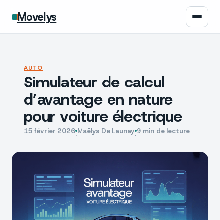
Movelys
Auto
AUTO
Simulateur de calcul
Moto
d’avantage en nature
Assurance
pour voiture électrique
Écologie
15 février 2026
Maëlys De Launay
9 min de lecture
·
·
Tech