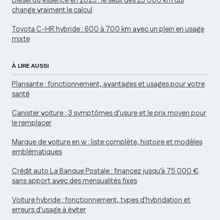
Diesel ou essence en 2025 : le seuil des 25 000 km qui
change vraiment le calcul
Toyota C-HR hybride : 600 à 700 km avec un plein en usage
mixte
À LIRE AUSSI
Plansante : fonctionnement, avantages et usages pour votre
santé
Canister voiture : 3 symptômes d'usure et le prix moyen pour
le remplacer
Marque de voiture en w : liste complète, histoire et modèles
emblématiques
Crédit auto La Banque Postale : financez jusqu'à 75 000 €
sans apport avec des mensualités fixes
Voiture hybride : fonctionnement, types d'hybridation et
erreurs d'usage à éviter