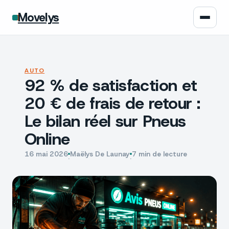
Movelys
Auto
AUTO
92 % de satisfaction et
Moto
20 € de frais de retour :
Assurance
Le bilan réel sur Pneus
Online
Écologie
16 mai 2026
Maëlys De Launay
7 min de lecture
·
·
Tech