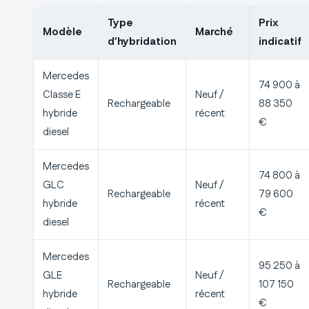
Type
Prix
Modèle
Marché
d’hybridation
indicatif
Mercedes
74 900 à
Classe E
Neuf /
Rechargeable
88 350
hybride
récent
€
diesel
Mercedes
74 800 à
GLC
Neuf /
Rechargeable
79 600
hybride
récent
€
diesel
Mercedes
95 250 à
GLE
Neuf /
Rechargeable
107 150
hybride
récent
€