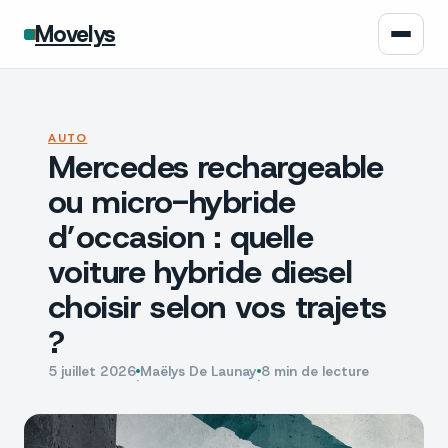
Movelys
Auto
AUTO
Mercedes rechargeable
Moto
ou micro-hybride
Assurance
d’occasion : quelle
voiture hybride diesel
Écologie
choisir selon vos trajets
Tech
?
5 juillet 2026
Maëlys De Launay
8 min de lecture
·
·