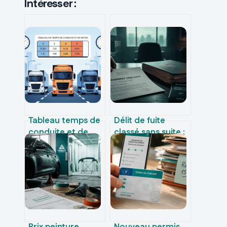
Intéresser :
Tableau temps de
Délit de fuite
conduite et de
classé sans suite :
repos : règles,
3 recours pour
durées et
contester la
exemples clairs
décision et
obtenir réparation