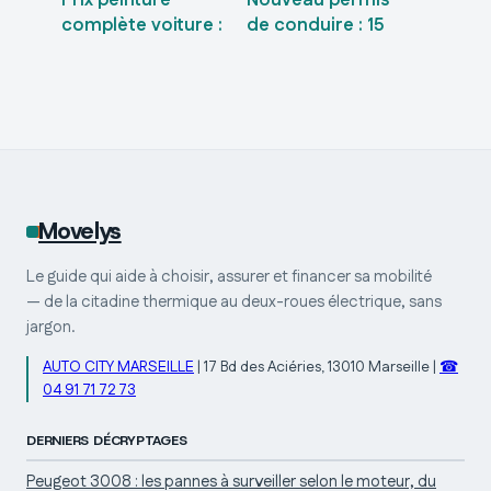
Prix peinture
Nouveau permis
complète voiture :
de conduire : 15
1 300 € à 4 500 €
ans de validité,
selon le gabarit et
permis rose
la finition
jusqu’en 2033 et
renouvellement
sans examen
Movelys
Le guide qui aide à choisir, assurer et financer sa mobilité
— de la citadine thermique au deux-roues électrique, sans
jargon.
AUTO CITY MARSEILLE
|
17 Bd des Aciéries, 13010 Marseille
|
☎
04 91 71 72 73
DERNIERS DÉCRYPTAGES
Peugeot 3008 : les pannes à surveiller selon le moteur, du