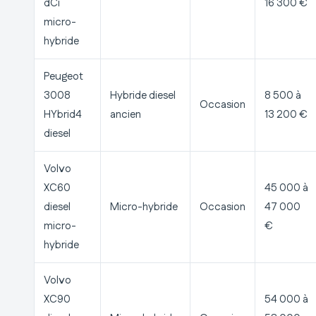
dCi
16 300 €
micro-
hybride
Peugeot
3008
Hybride diesel
8 500 à
Occasion
HYbrid4
ancien
13 200 €
diesel
Volvo
XC60
45 000 à
diesel
Micro-hybride
Occasion
47 000
micro-
€
hybride
Volvo
XC90
54 000 à