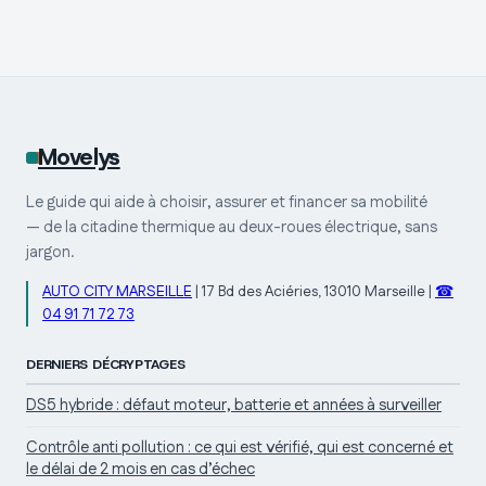
pourquoi la
concernés et les 3
mention crédit est
signes d’alerte
indispensable
critiques
Movelys
Le guide qui aide à choisir, assurer et financer sa mobilité
— de la citadine thermique au deux-roues électrique, sans
jargon.
AUTO CITY MARSEILLE
|
17 Bd des Aciéries, 13010 Marseille
|
☎
04 91 71 72 73
DERNIERS DÉCRYPTAGES
DS5 hybride : défaut moteur, batterie et années à surveiller
Contrôle anti pollution : ce qui est vérifié, qui est concerné et
le délai de 2 mois en cas d’échec