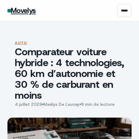
Movelys
Auto
AUTO
Comparateur voiture
Moto
hybride : 4 technologies,
Assurance
60 km d’autonomie et
30 % de carburant en
Écologie
moins
Tech
4 juillet 2026
Maëlys De Launay
9 min de lecture
·
·