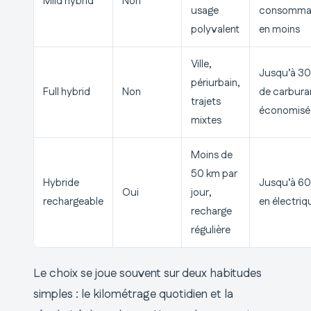
Mild hybrid
Non
usage
consomma
polyvalent
en moins
Ville,
Jusqu’à 30
périurbain,
Full hybrid
Non
de carbura
trajets
économisé
mixtes
Moins de
50 km par
Hybride
Jusqu’à 6
Oui
jour,
rechargeable
en électriq
recharge
régulière
Le choix se joue souvent sur deux habitudes
simples : le kilométrage quotidien et la