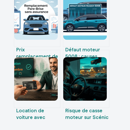
Prix
Défaut moteur
remplacement de
5008 : causes,
pare-brise sans
risques et
assurance
solutions à
comment bien
connaître
anticiper le
budget
Location de
Risque de casse
voiture avec
moteur sur Scénic
BoursoBank :
3 : les moteurs