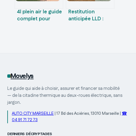
4l plein air le guide
Restitution
complet pour
anticipée LLD :
choisir, acheter et
calculez votre
en profiter
indemnité et
évitez les 4 frais
cachés
Movelys
Le guide qui aide à choisir, assurer et financer sa mobilité
— de la citadine thermique au deux-roues électrique, sans
jargon.
AUTO CITY MARSEILLE
|
17 Bd des Aciéries, 13010 Marseille
|
☎
04 91 71 72 73
DERNIERS DÉCRYPTAGES