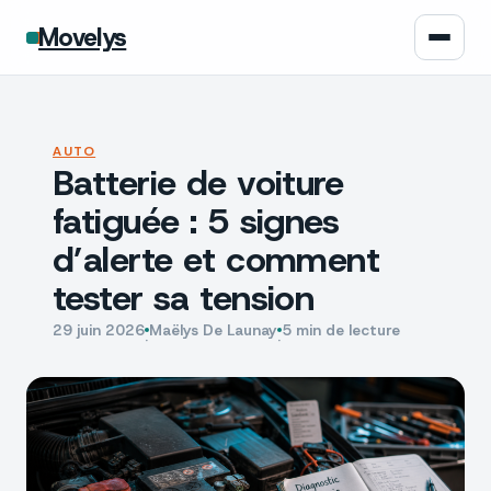
Movelys
Auto
AUTO
Batterie de voiture
Moto
fatiguée : 5 signes
Assurance
d’alerte et comment
tester sa tension
Écologie
29 juin 2026
Maëlys De Launay
5 min de lecture
·
·
Tech