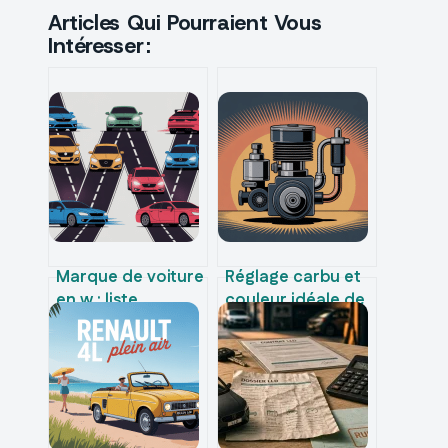
Articles Qui Pourraient Vous
Intéresser :
Marque de voiture
Réglage carbu et
en w : liste
couleur idéale de
complète, histoire
bougie : le guide
et modèles
pratique
emblématiques