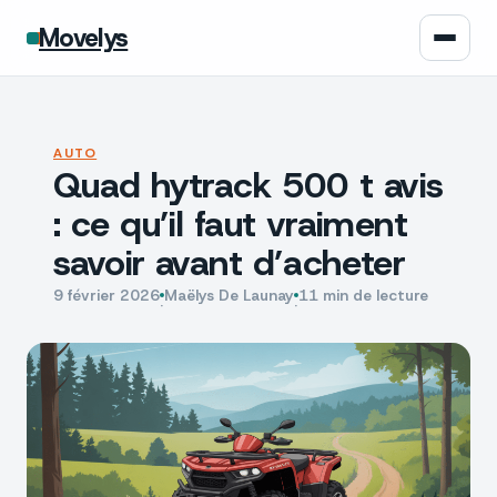
Movelys
Auto
AUTO
Quad hytrack 500 t avis
Moto
: ce qu’il faut vraiment
Assurance
savoir avant d’acheter
Écologie
9 février 2026
Maëlys De Launay
11 min de lecture
·
·
Tech